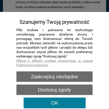
umowy, w którym zawrzesz chęć zwrotu produktu, a także numer
konta, na które zostanie przekazany zwrot pieniędzy.
Szanujemy Twoją prywatność
Jeżeli Twój zwrot produktu zostanie odrzucony (ze względu na
uszkodzenie produktu lub oznaki użytkowania), przekażemy Ci na
Pliki cookies i pokrewne im technologie
wskazany adres email informację o nieprzyjęciu zwrotu produktu. W ciągu
umożliwiają poprawne działanie strony i
7 dni roboczych na wskazany adres zwrotny odeślemy produkt,
pomagają nam dostosować ofertę do Twoich
pokrywając koszt przesyłki.
potrzeb. Możesz zezwolić na wykorzystanie przez
nas wszystkich tych plików i przejść do sklepu lub
dostosować użycie plików do swoich preferencji,
Zakupy
wybierając opcję "Dostosuj zgody".
Więcej o plikach cookies przeczytasz w naszej
Polityce prywatności.
Pomoc
Zaakceptuj niezbędne
Moje konto
Dostosuj zgody
Informacje
OK
https://poland.payu.com/wp-content/uploads/sites/14/2020/11/PayU-Raty-
FAQ-B2C_18.11.2020.pdf