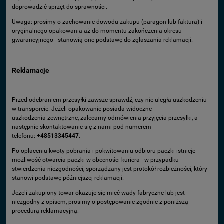
doprowadzić sprzęt do sprawności.
Uwaga: prosimy o zachowanie dowodu zakupu (paragon lub faktura) i
oryginalnego opakowania aż do momentu zakończenia okresu
gwarancyjnego - stanowią one podstawę do zgłaszania reklamacji.
Reklamacje
Przed odebraniem przesyłki zawsze sprawdź, czy nie uległa uszkodzeniu
w transporcie. Jeżeli opakowanie posiada widoczne
uszkodzenia zewnętrzne, zalecamy odmówienia przyjęcia przesyłki, a
następnie skontaktowanie się z nami pod numerem
telefonu:
+48513345447
.
Po opłaceniu kwoty pobrania i pokwitowaniu odbioru paczki istnieje
możliwość otwarcia paczki w obecności kuriera - w przypadku
stwierdzenia niezgodności, sporządzany jest protokół rozbieżności, który
stanowi podstawę późniejszej reklamacji.
Jeżeli zakupiony towar okazuje się mieć wady fabryczne lub jest
niezgodny z opisem, prosimy o postępowanie zgodnie z poniższą
procedurą reklamacyjną: