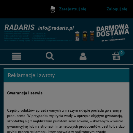
Zaloguj się
Zarejestruj się
Reklamacje i zwroty
Gwarancja i serwis
Część produktów sprzedawanych w naszym sklepie posiada gwarancję
producenta. W przypadku wykrycia wady w sprzęcie objętym gwarancją,
skontaktuj się z najbliższym punktem serwisowym, wskazanym w karcie
gwarancyjnej lub na stronach internetowych producentów. Jest to bardzo
szybki proces reklamacji, który pozwala w najkrótszym czasie