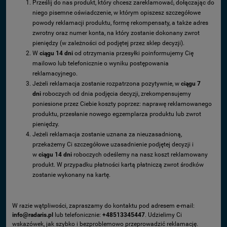
Prześlij do nas produkt, który chcesz zareklamować, dołączając do
niego pisemne oświadczenie,
w którym opiszesz szczegółowe
powody reklamacji produktu, formę rekompensaty, a także adres
zwrotny oraz numer konta, na który zostanie dokonany zwrot
pieniędzy (w zależności od podjętej przez sklep decyzji).
W
ciągu 14 dni
od otrzymania przesyłki poinformujemy Cię
mailowo lub telefonicznie o wyniku postępowania
reklamacyjnego.
Jeżeli reklamacja zostanie rozpatrzona pozytywnie, w
ciągu 7
dni
roboczych od dnia podjęcia decyzji, zrekompensujemy
poniesione przez Ciebie koszty poprzez: naprawę reklamowanego
produktu, przesłanie nowego egzemplarza produktu lub zwrot
pieniędzy.
Jeżeli reklamacja zostanie uznana za nieuzasadnioną,
przekażemy Ci szczegółowe uzasadnienie podjętej decyzji i
w
ciągu 14 dni
roboczych odeślemy na nasz koszt reklamowany
produkt. W przypadku płatności kartą płatniczą zwrot środków
zostanie wykonany na kartę.
W razie wątpliwości, zapraszamy do kontaktu pod adresem e-mail:
info@radaris.pl
lub telefonicznie:
+48513345447
. Udzielimy Ci
wskazówek, jak szybko i bezproblemowo przeprowadzić reklamację.